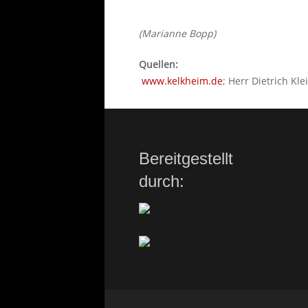
(Marianne Bopp)
Quellen:
www.kelkheim.de
; Herr Dietrich Kl
Bereitgestellt
durch: