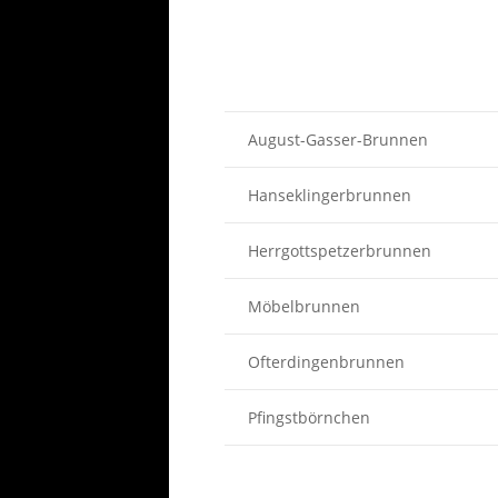
August-Gasser-Brunnen
Hanseklingerbrunnen
Herrgottspetzerbrunnen
Möbelbrunnen
Ofterdingenbrunnen
Pfingstbörnchen