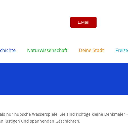
E.Mail
06195 803854 /
chichte
Naturwissenschaft
Deine Stadt
Freize
ls nur hübsche Wasserspiele. Sie sind richtige kleine Denkmäler
genen lustigen und spannenden Geschichten.