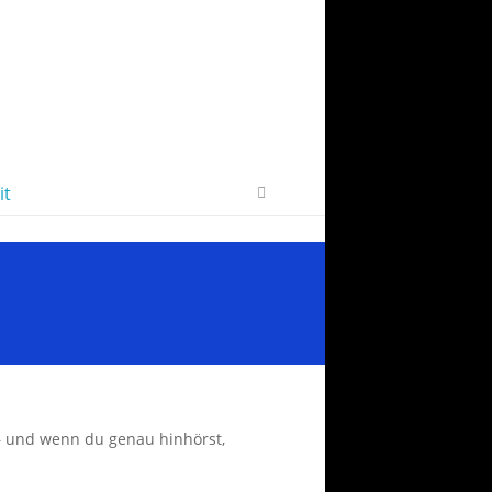
 8539
Kulturreferat+Stadtbibliothek
it
 – und wenn du genau hinhörst,