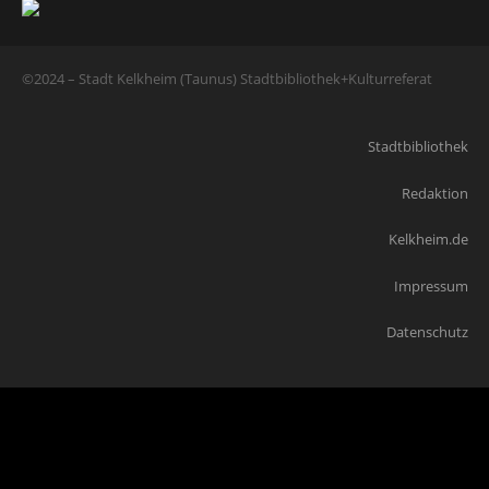
©2024 – Stadt Kelkheim (Taunus) Stadtbibliothek+Kulturreferat
Stadtbibliothek
Redaktion
Kelkheim.de
Impressum
Datenschutz