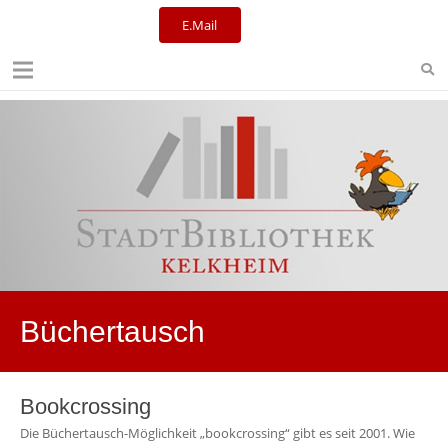
E.Mail
Kulturreferat+Stadtbibliothek
Büchertausch
Bookcrossing
Die Büchertausch-Möglichkeit „bookcrossing“ gibt es seit 2001. Wie