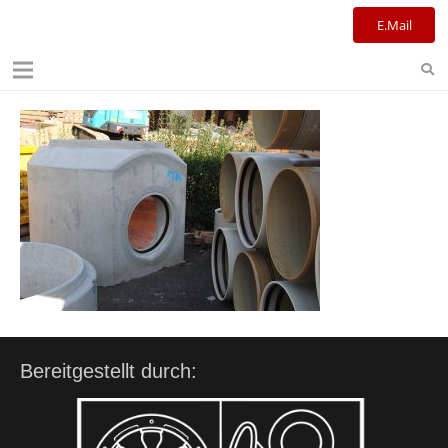
Kulturreferat+Stadtbibliothek
E.Mail
Bereitgestellt durch: