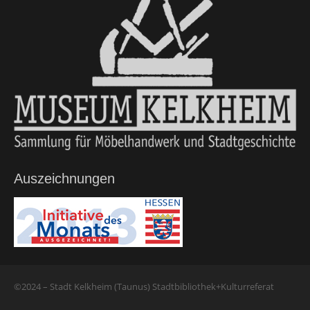
Auszeichnungen
©2024 – Stadt Kelkheim (Taunus) Stadtbibliothek+Kulturreferat