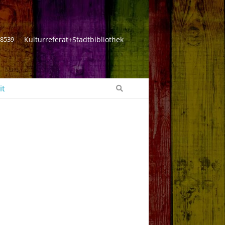
 8539
Kulturreferat+Stadtbibliothek
it