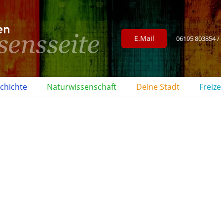
E.Mail
06195 803854 /
chichte
Naturwissenschaft
Deine Stadt
Freize