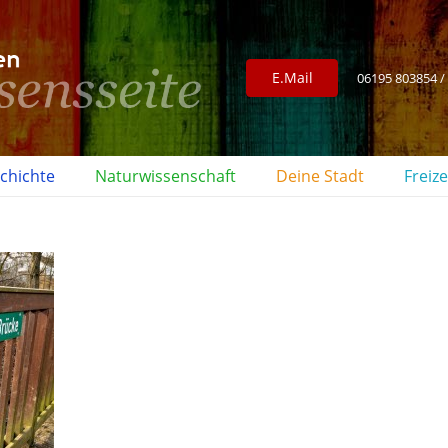
E.Mail
06195 803854 /
chichte
Naturwissenschaft
Deine Stadt
Freize