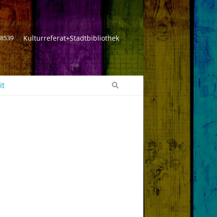
 8539
Kulturreferat+Stadtbibliothek
it