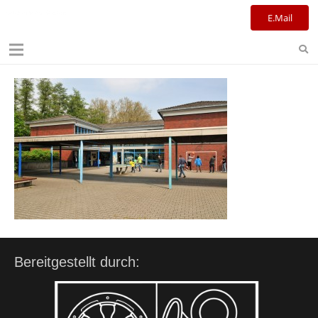
Kulturreferat+Stadtbibliothek
E.Mail
Bereitgestellt durch: