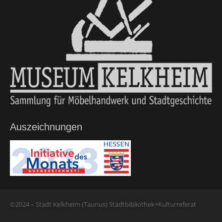
Auszeichnungen
©2024 – Stadt Kelkheim (Taunus) Stadtbibliothek+Kulturreferat