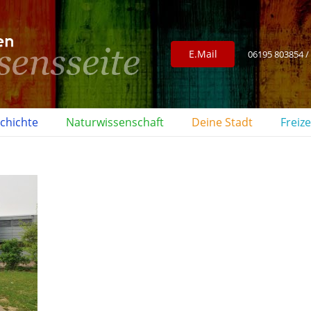
E.Mail
06195 803854 /
chichte
Naturwissenschaft
Deine Stadt
Freize