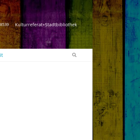
 8539
Kulturreferat+Stadtbibliothek
it