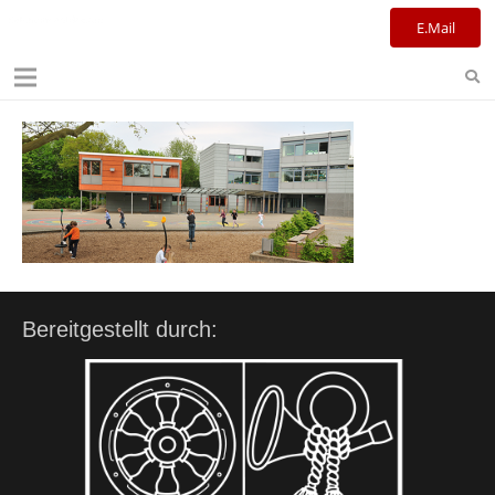
Kulturreferat+Stadtbibliothek
E.Mail
Bereitgestellt durch: