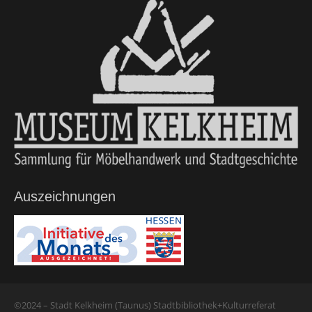
Auszeichnungen
©2024 – Stadt Kelkheim (Taunus) Stadtbibliothek+Kulturreferat