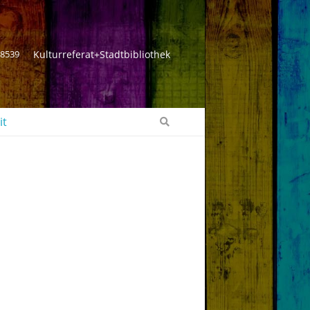
 8539
Kulturreferat+Stadtbibliothek
it