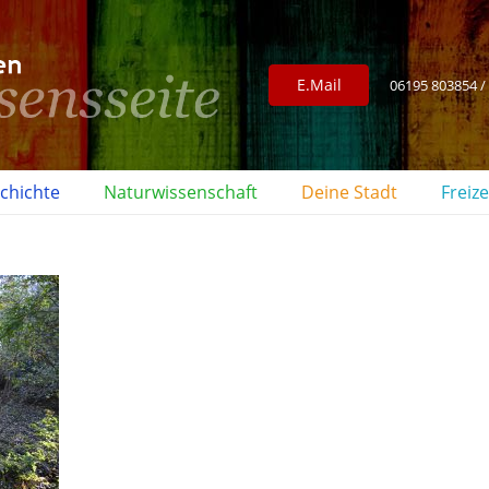
E.Mail
06195 803854 /
chichte
Naturwissenschaft
Deine Stadt
Freize