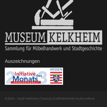
Auszeichnungen
©2024 – Stadt Kelkheim (Taunus) Stadtbibliothek+Kulturreferat