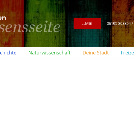
E.Mail
06195 803854 /
chichte
Naturwissenschaft
Deine Stadt
Freize