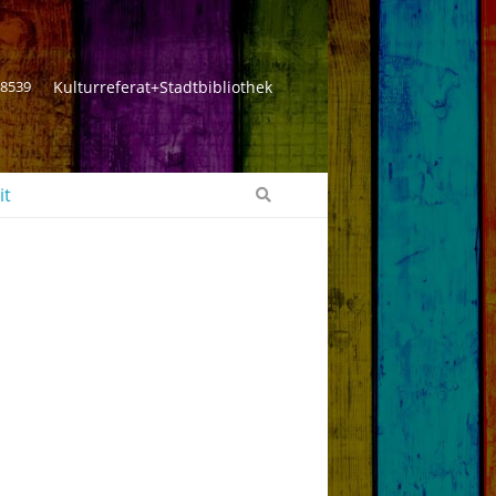
 8539
Kulturreferat+Stadtbibliothek
it