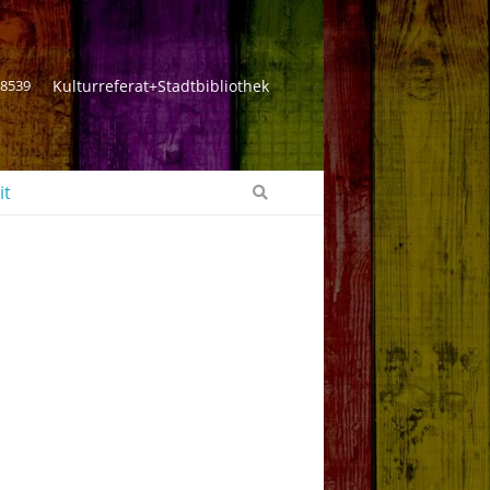
 8539
Kulturreferat+Stadtbibliothek
it