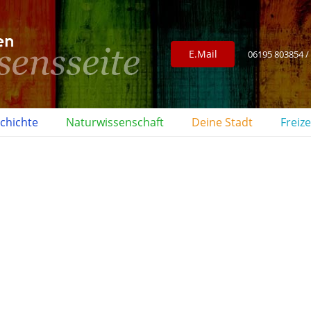
E.Mail
06195 803854 /
chichte
Naturwissenschaft
Deine Stadt
Freize