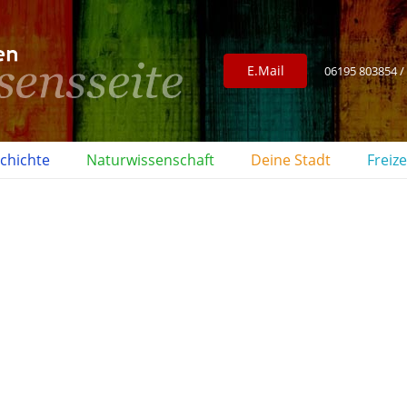
E.Mail
06195 803854 /
chichte
Naturwissenschaft
Deine Stadt
Freize