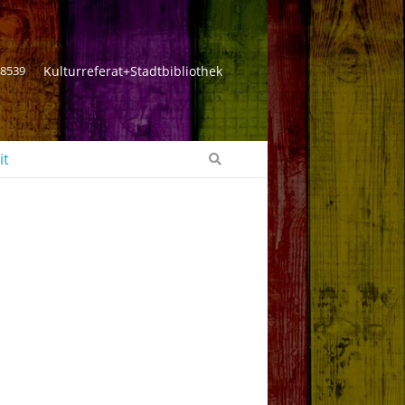
 8539
Kulturreferat+Stadtbibliothek
it