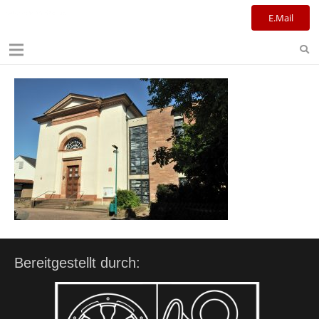
Kulturreferat+Stadtbibliothek
E.Mail
Bereitgestellt durch: