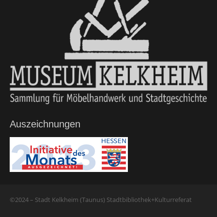
Auszeichnungen
©2024 – Stadt Kelkheim (Taunus) Stadtbibliothek+Kulturreferat