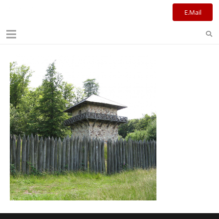
Kulturreferat+Stadtbibliothek
E.Mail