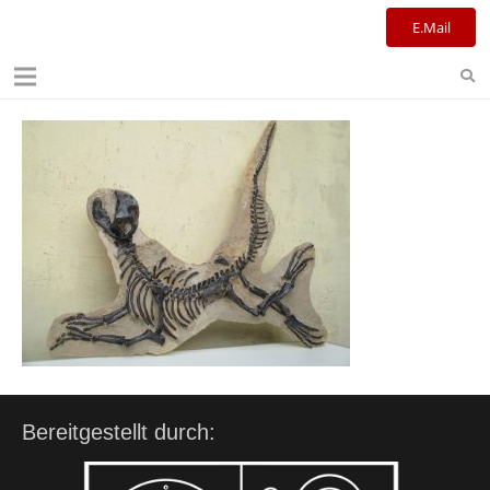
Kulturreferat+Stadtbibliothek
E.Mail
Bereitgestellt durch: