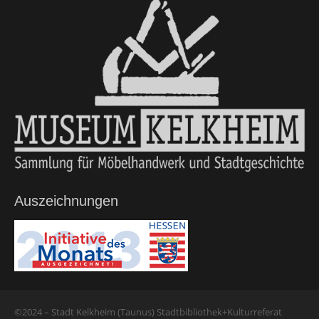
Auszeichnungen
©2024 – Stadt Kelkheim (Taunus) Stadtbibliothek+Kulturreferat