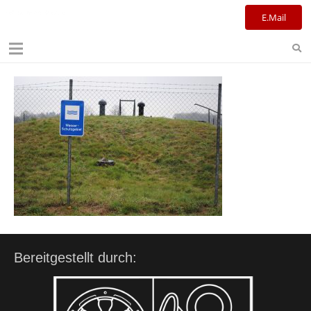
Kulturreferat+Stadtbibliothek
E.Mail
Bereitgestellt durch: