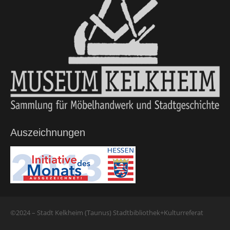
Auszeichnungen
©2024 – Stadt Kelkheim (Taunus) Stadtbibliothek+Kulturreferat