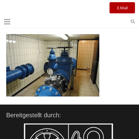
Kulturreferat+Stadtbibliothek
E.Mail
Bereitgestellt durch: