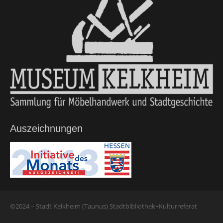
Auszeichnungen
©2024 – Stadt Kelkheim (Taunus) Stadtbibliothek+Kulturreferat