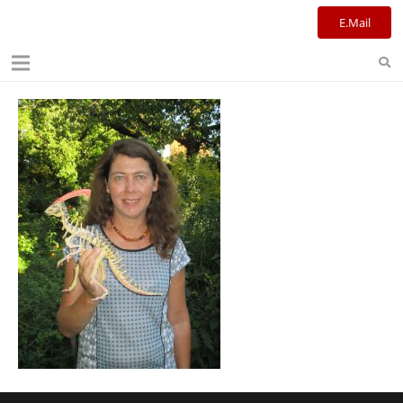
Kulturreferat+Stadtbibliothek
E.Mail