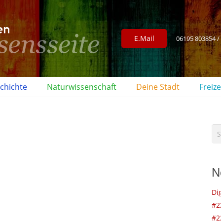
E.Mail
06195 803854 /
chichte
Naturwissenschaft
Deine Stadt
Freize
Su
na
N
Di
#2
#2