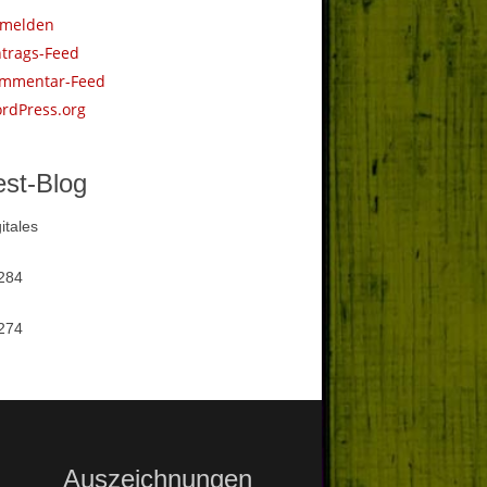
melden
ntrags-Feed
mmentar-Feed
rdPress.org
est-Blog
itales
284
274
Auszeichnungen