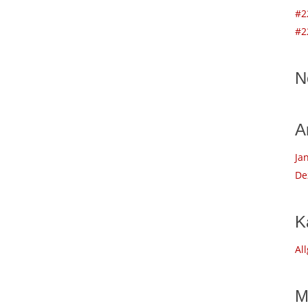
#2
#2
N
A
Ja
De
K
Al
M