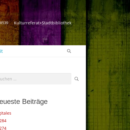
 8539
Kulturreferat+Stadtbibliothek
it
chen
ch:
eueste Beiträge
gitales
284
274