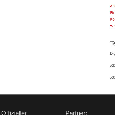
An
Ei
Ko
Wo
T
Dig
#2
#2
Offizieller
Partner: