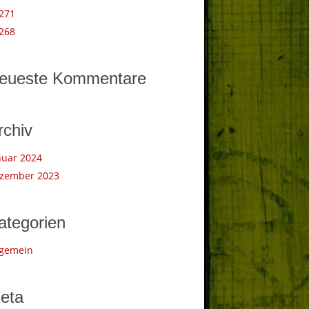
271
268
eueste Kommentare
rchiv
nuar 2024
zember 2023
ategorien
lgemein
eta