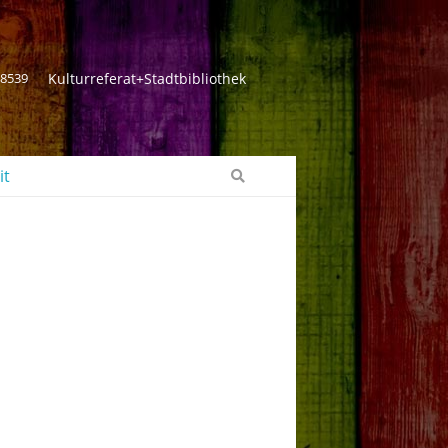
 8539
Kulturreferat+Stadtbibliothek
it