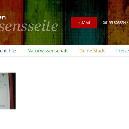
E.Mail
06195 803854 /
chichte
Naturwissenschaft
Deine Stadt
Freize